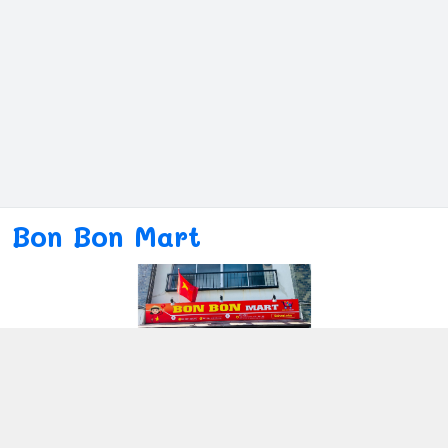
Bon Bon Mart
Kết nối với chúng tôi
080ー4869ー2689