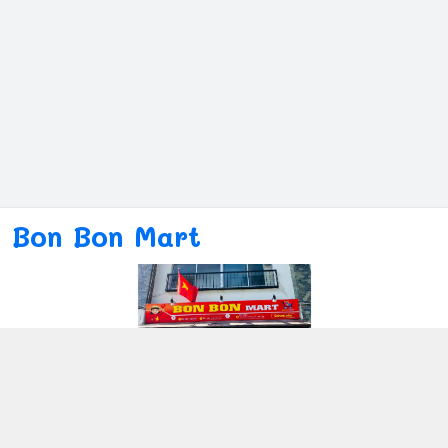
Bon Bon Mart
Kết nối với chúng tôi
080ー4869ー2689