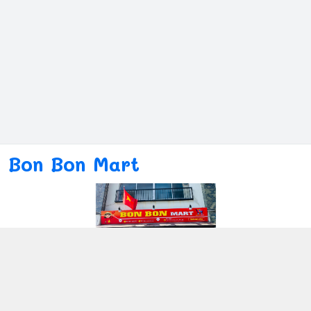
Bon Bon Mart
Kết nối với chúng tôi
080ー4869ー2689