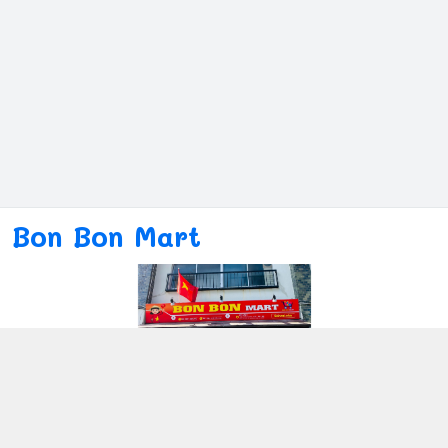
Bon Bon Mart
Kết nối với chúng tôi
080ー4869ー2689