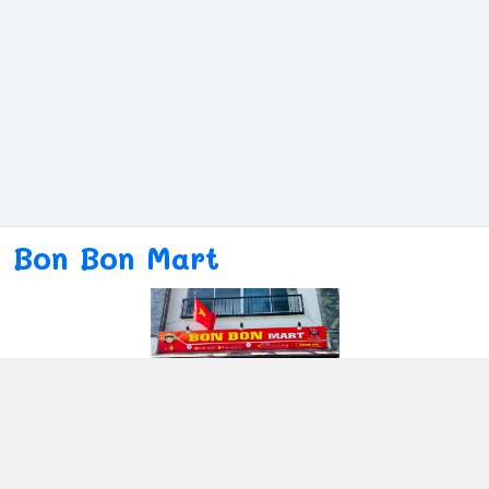
Bon Bon Mart
Kết nối với chúng tôi
080ー4869ー2689