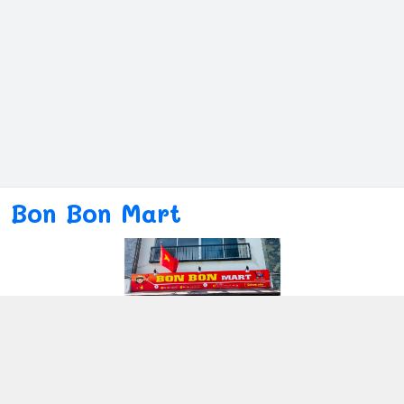
Bon Bon Mart
Kết nối với chúng tôi
080ー4869ー2689