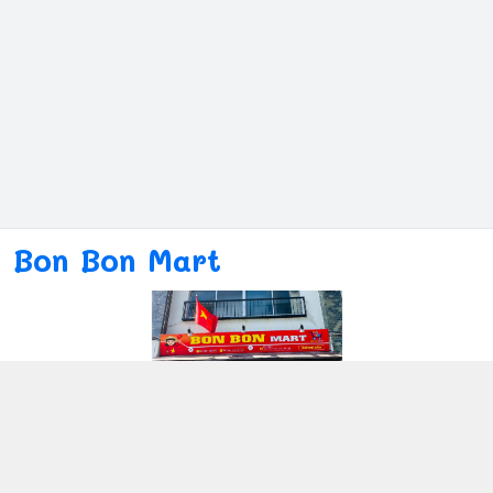
Bon Bon Mart
Kết nối với chúng tôi
080ー4869ー2689