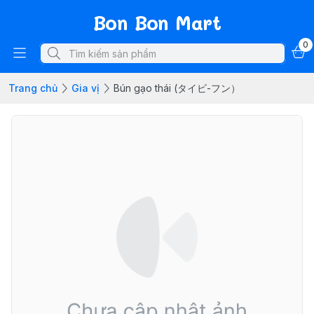
Bon Bon Mart
0
Trang chủ
Gia vị
Bún gạo thái (タイビ-フン）