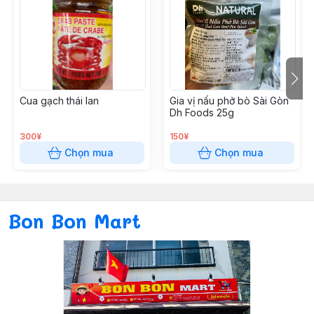
Cua gạch thái lan
Gia vị nấu phở bò Sài Gòn
Dh Foods 25g
300¥
150¥
Chọn mua
Chọn mua
Bon Bon Mart