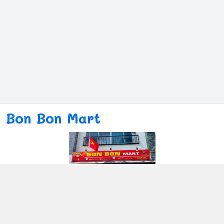
Bon Bon Mart
Kết nối với chúng tôi
080ー4869ー2689