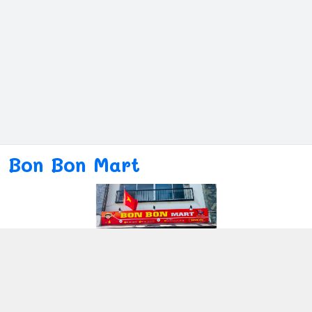
Bon Bon Mart
Kết nối với chúng tôi
080ー4869ー2689