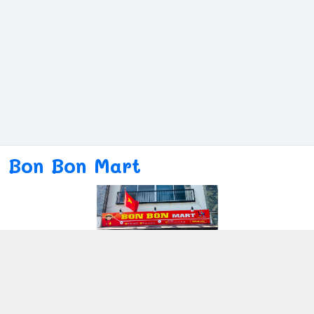
Bon Bon Mart
Kết nối với chúng tôi
080ー4869ー2689