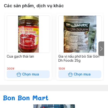
Các sản phẩm, dịch vụ khác
Cua gạch thái lan
Gia vị nấu phở bò Sài Gòn
Dh Foods 25g
300¥
150¥
Chọn mua
Chọn mua
Bon Bon Mart