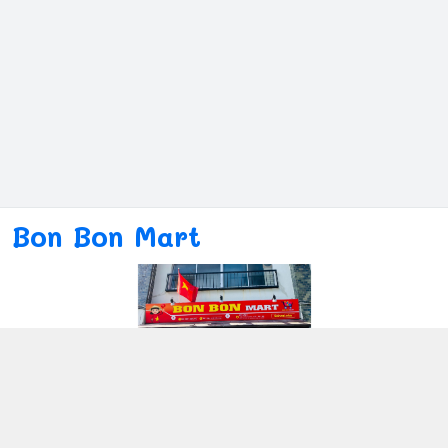
Bon Bon Mart
Kết nối với chúng tôi
080ー4869ー2689