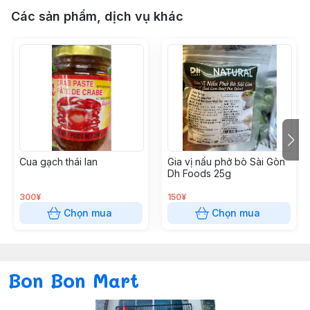
Các sản phẩm, dịch vụ khác
Cua gạch thái lan
Gia vị nấu phở bò Sài Gòn
Dh Foods 25g
300¥
150¥
Chọn mua
Chọn mua
Bon Bon Mart