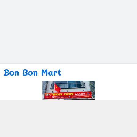
Bon Bon Mart
Kết nối với chúng tôi
080ー4869ー2689