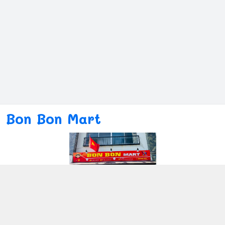
Bon Bon Mart
Kết nối với chúng tôi
080ー4869ー2689