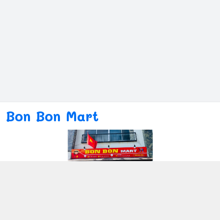
Bon Bon Mart
Kết nối với chúng tôi
080ー4869ー2689