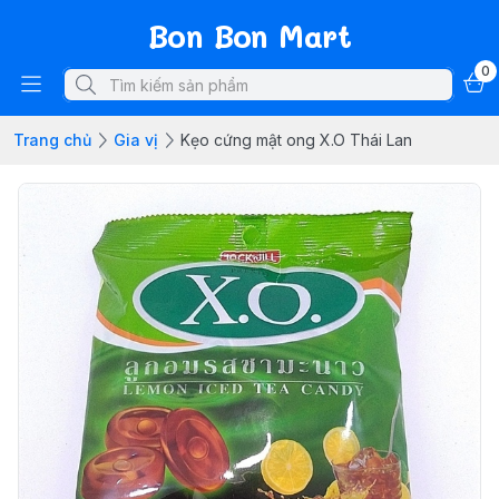
Bon Bon Mart
0
Trang chủ
Gia vị
Kẹo cứng mật ong X.O Thái Lan