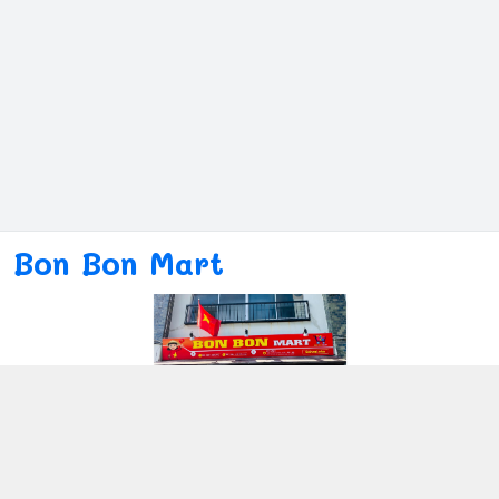
Bon Bon Mart
Kết nối với chúng tôi
080ー4869ー2689