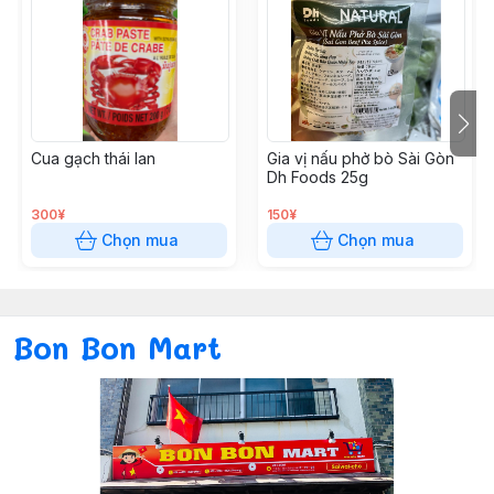
Cua gạch thái lan
Gia vị nấu phở bò Sài Gòn
Dh Foods 25g
300¥
150¥
Chọn mua
Chọn mua
Bon Bon Mart