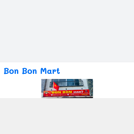
Bon Bon Mart
Kết nối với chúng tôi
080ー4869ー2689