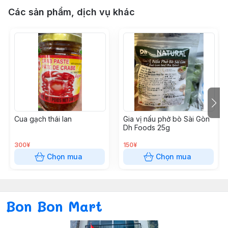
Các sản phẩm, dịch vụ khác
Cua gạch thái lan
Gia vị nấu phở bò Sài Gòn
Dh Foods 25g
300¥
150¥
Chọn mua
Chọn mua
Bon Bon Mart