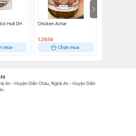
n bò Huế DH
Chicken Achar
フライピーンズ
1.265¥
750¥
n mua
Chọn mua
Chọn
chỉ
ệ An - Huyện Diễn Châu, Nghệ An - Huyện Diễn
âu