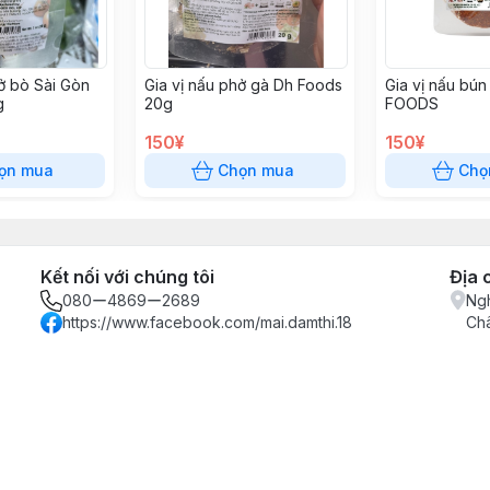
hở bò Sài Gòn
Gia vị nấu phở gà Dh Foods
Gia vị nấu bú
g
20g
FOODS
150¥
150¥
ọn mua
Chọn mua
Chọ
Kết nối với chúng tôi
Địa 
080ー4869ー2689
Ngh
https://www.facebook.com/mai.damthi.18
Ch