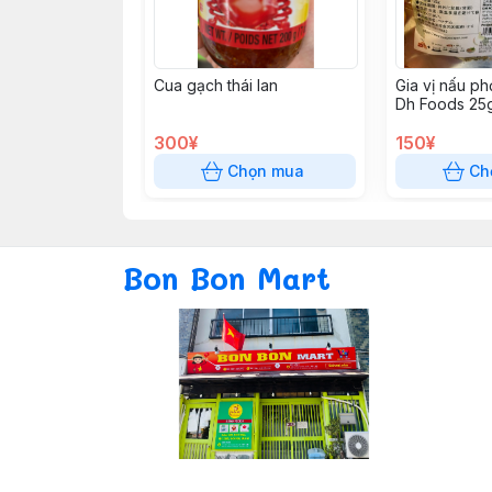
Cua gạch thái lan
Gia vị nấu p
Dh Foods 25
300¥
150¥
Chọn mua
Ch
Bon Bon Mart