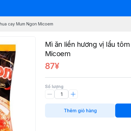
m chua cay Mum Ngon Micoem
Mì ăn liền hương vị lẩu t
Micoem
87¥
Số lượng
Thêm giỏ hàng