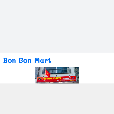
Bon Bon Mart
Kết nối với chúng tôi
080ー4869ー2689