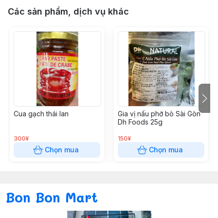
Các sản phẩm, dịch vụ khác
Cua gạch thái lan
Gia vị nấu phở bò Sài Gòn
Dh Foods 25g
300¥
150¥
Chọn mua
Chọn mua
Bon Bon Mart