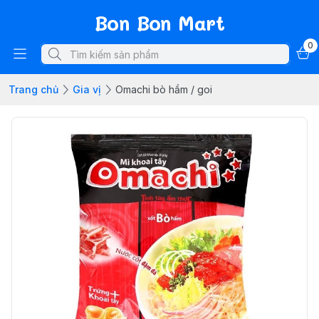
Bon Bon Mart
0
Trang chủ
Gia vị
Omachi bò hầm / goi