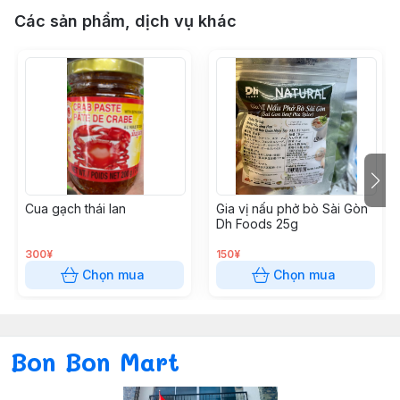
Các sản phẩm, dịch vụ khác
Cua gạch thái lan
Gia vị nấu phở bò Sài Gòn
Dh Foods 25g
300¥
150¥
Chọn mua
Chọn mua
Bon Bon Mart