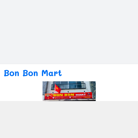
Bon Bon Mart
Kết nối với chúng tôi
080ー4869ー2689