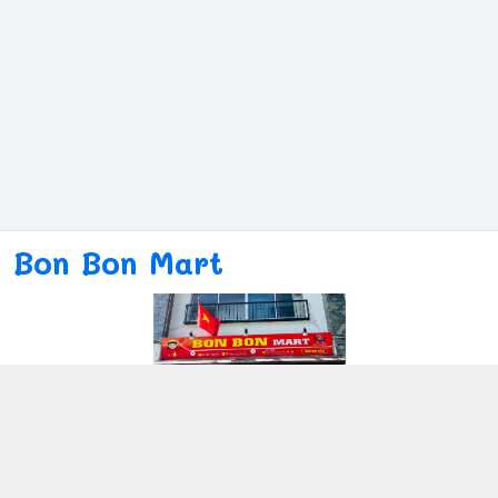
Bon Bon Mart
Kết nối với chúng tôi
080ー4869ー2689