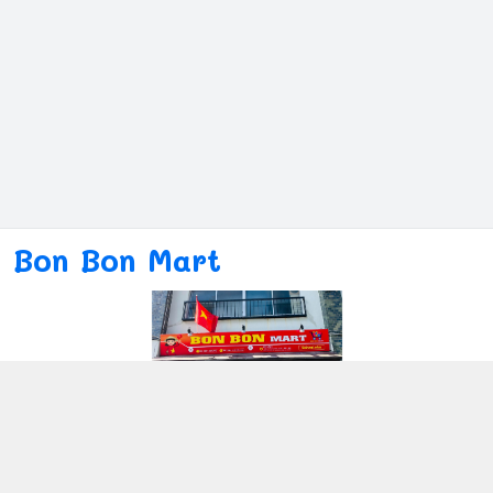
Bon Bon Mart
Kết nối với chúng tôi
080ー4869ー2689