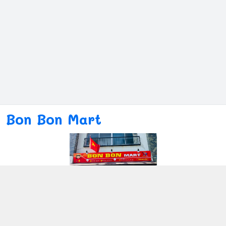
Bon Bon Mart
Kết nối với chúng tôi
080ー4869ー2689