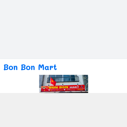
Bon Bon Mart
Kết nối với chúng tôi
080ー4869ー2689