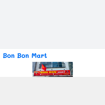
Bon Bon Mart
Kết nối với chúng tôi
080ー4869ー2689