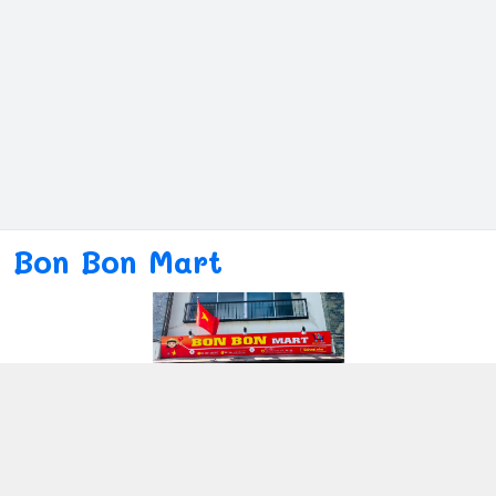
Bon Bon Mart
Kết nối với chúng tôi
080ー4869ー2689