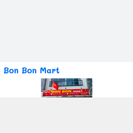
Bon Bon Mart
Kết nối với chúng tôi
080ー4869ー2689