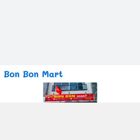
Bon Bon Mart
Kết nối với chúng tôi
080ー4869ー2689