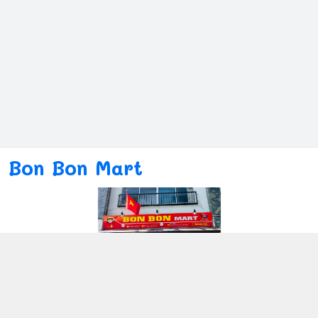
Bon Bon Mart
Kết nối với chúng tôi
080ー4869ー2689