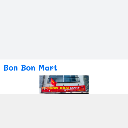
Bon Bon Mart
Kết nối với chúng tôi
080ー4869ー2689