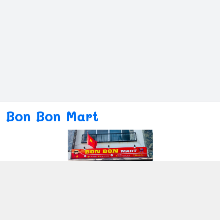
Bon Bon Mart
Kết nối với chúng tôi
080ー4869ー2689