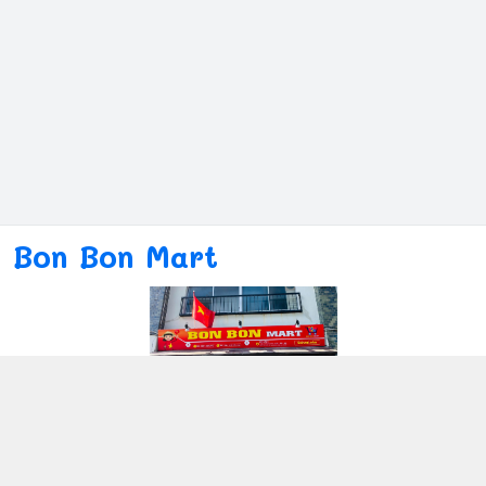
Bon Bon Mart
Kết nối với chúng tôi
080ー4869ー2689