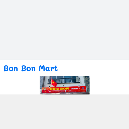
Bon Bon Mart
Kết nối với chúng tôi
080ー4869ー2689