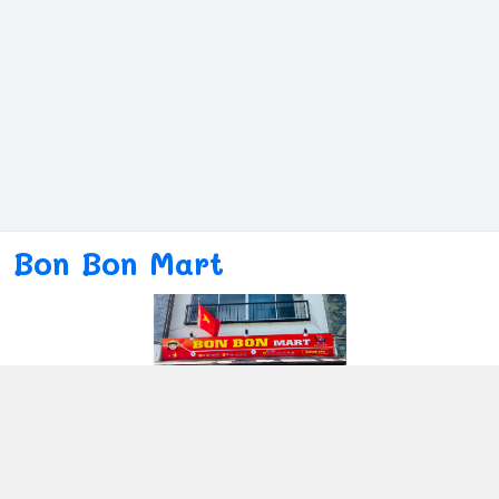
Bon Bon Mart
Kết nối với chúng tôi
080ー4869ー2689