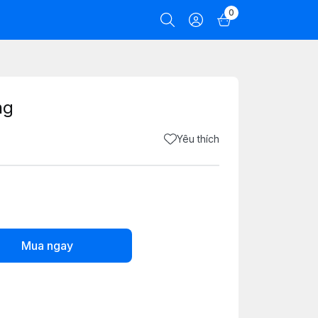
0
ng
Yêu thích
Mua ngay