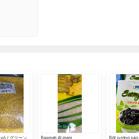
h vỏ / グリーン
Basmati Al mani
Bột sương sáo