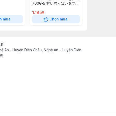
700GR/ 甘い酸っぱいタマリ
ンド
1.185¥
7.000¥
n mua
Chọn mua
Chọn
chỉ
ệ An - Huyện Diễn Châu, Nghệ An - Huyện Diễn
âu