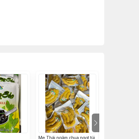
Me Thái ngâm chua ngọt túi
Nạm bò