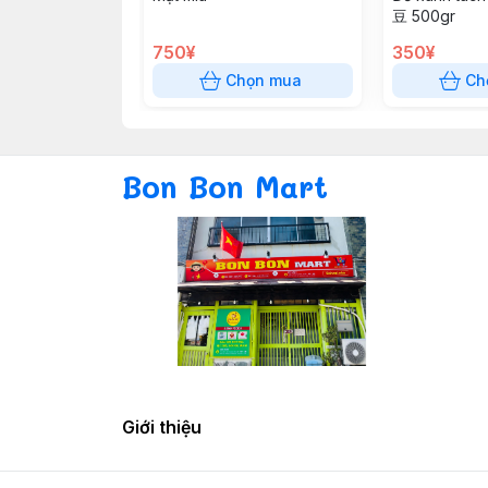
豆 500gr
750¥
350¥
Chọn mua
Ch
Bon Bon Mart
Giới thiệu