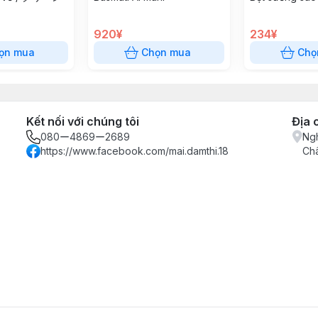
920¥
234¥
ọn mua
Chọn mua
Chọ
Kết nối với chúng tôi
Địa 
080ー4869ー2689
Ngh
https://www.facebook.com/mai.damthi.18
Ch