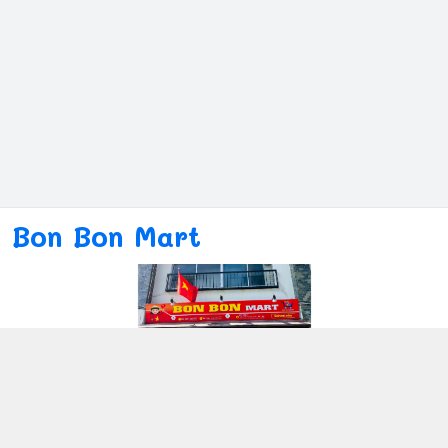
Bon Bon Mart
Kết nối với chúng tôi
080ー4869ー2689