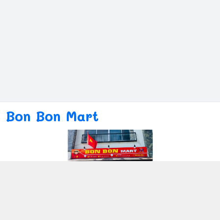
Bon Bon Mart
Kết nối với chúng tôi
080ー4869ー2689