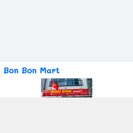
Bon Bon Mart
Kết nối với chúng tôi
080ー4869ー2689