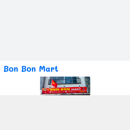
Bon Bon Mart
Kết nối với chúng tôi
080ー4869ー2689