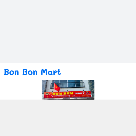
Bon Bon Mart
Kết nối với chúng tôi
080ー4869ー2689