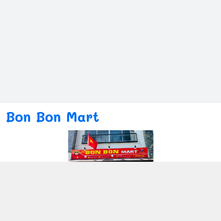
Bon Bon Mart
Kết nối với chúng tôi
080ー4869ー2689