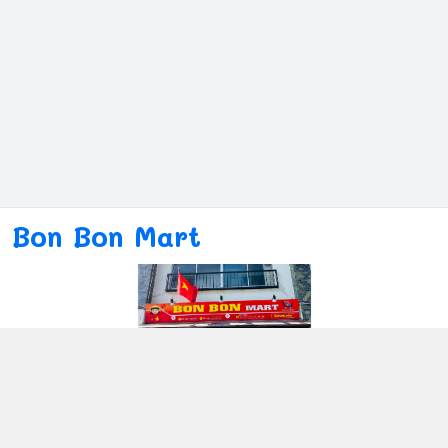
Bon Bon Mart
Kết nối với chúng tôi
080ー4869ー2689